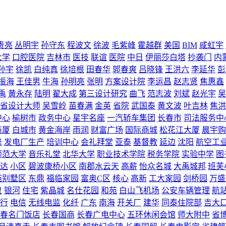
贵亮
丛明宇
孙守东
程波文
徐波
毛紫峰
霍越群
美国
BIM
咸虹宇
大学
口腔医院
吉林市
医技
联谊
医院
中日
伊丽莎白塔
抄袭门
内
孙宇
徐凯
白纯真
徐培根
田春华
郭春爽
吕晓锋
王洪六
李延华
彭
振海
王佳男
牛海
孙明亮
张明
方案设计院
李运昌
赵志贤
焦惠鑫
禹
黄永存
陆明
翟大成
第三设计研究
曲飞
范志波
刘斌
赵光宇
吴
省设计大师
吴雪岭
苗春满
金英
省院
武国泰
黄文波
叶吉林
焦洪
中心
榆树市
政务中心
星宇名座
一汽轿车集团
长春市
司法服务中
商厦
白城市
黄金海岸
雨润
财富广场
国际商城
松花江大厦
晨宇购
峰
发电厂生产
培训中心
会礼拜堂
亚泰
基督教
延边
沈阳
航空工
师范大学
音乐礼堂
北华大学
职业技术学院
税务学院
实验中学
图
达
小区
碧波康桥小区
南郡水云天
高薪
怡众名城
大禹城邦
班芙
苑别墅区
东鼎
福临家园
富奥C区
核心
高新
工大家园
剑桥园
万盛
皇
银河
住宅
紫晶城
名仕花园
和苑
白山飞机场
公安车辆管理
航
行
电信
无线电监
化纤
广东
南海
开关厂
建华
同泰住院部
吉大
春名门饭店
长春国商
长春广电中心
五环休闲会馆
师大附中
省