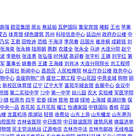
高强
欧亚集团
周炎
焦延韬
瓦萨国际
集安宾馆
褚毅
王也
苹果
蒙古
体育馆
绿色建筑
苏州
科技信息中心
延边州
政府办公楼
中
乃实
王君
田牧迪
范皓
于海洋
李凤春
吕国光
崔彦枫
成颖铭
刘
张海泉
张永楠
陆丽娟
惠群
衣建全
张永全
马迪
大连分院
赵宁
波
李艳秋
张连勇
张弘强
时伟斌
高迎春
张宇桁
王镝
刘宇红
第
军
董事长
姚春燕
王建
王海峰
刘肖冰
大连分院院长
总工程师
心
日报社
新闻中心
昌邑区
人民检察院
林业厅办公楼
政务中心
物中心
金座购物广场
盛世二期工程
中山花园
中意金城
购物
铜
业
新校区体育馆
辽宁
辽宁大学
富苑华城会馆
会展中心
会议中
书馆
第二实验中学
72中
第一中学
幼儿园
农大
实验楼
军医学院
小镇
松原市
四平
宏泰
绿洲
首地
首城
绿地
上海城
英湖印象
保
中央一品
杏花苑
五月花苑
耀江
怡通家园
中铁国际
香槟
花园
站楼
龙嘉机场
南湖站
轻铁
收费站
山东上游
山东蟠龙
山东港沟
口腔医院
吉林省医院
中日医院
中日联谊医院
建筑风景
换届选举
博物馆
民主党派统战
辽源电信
吉林市中法
吉林市邮政
无线电监