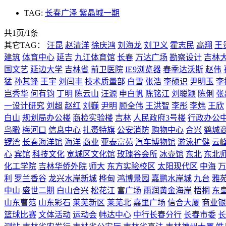
TAG:
长春广泽 紫晶城一期
共1页/1条
其它TAG：
汪昆
赵清洋
徐庆鸿
刘海龙
刘卫义
霍志民
高翔
王
建筑
体育中心
延吉
九江体育馆
长春
万达广场
勘察设计
吉林
国文艺
延边大学
吉林省
前卫医院
IE9浏览器
春季达沃斯
赵伟
猛
孙其锋
王宇
刘闫丰
技术质量部
白雪
张浩
李硕识
尹明玉
李
岂秀华
何有钧
丁明
陈云山
汪源
申白帆
陈铭江
刘聪颖
陈俐
张
一设计研究
刘超
赵红
刘巍
尹明
顾全伟
王洪智
李彤
李炜
王欣
白山
规划局办公楼
商检实验楼
吉林
人民政府3号楼
行政办公
鸟瞰
梅河口
信息中心
扎赉特旗
公安消防
购物中心
合兴
鹤城
锣湾
长春海洋馆
海洋
商业
亚泰富苑
汽车博物馆
游泳扩健
云
心
宾馆
科技文化
宽城区文化馆
玫瑰谷会所
冰壶馆
东北
东北
化工学院
吉林华侨外院
师大
东方实验校区
太阳现代区
中海
万
利
罗兰香谷
龙兴水岸新城
桦甸
鸿博景园
嘉鹏水岸城
九台
雅
中山
盛世二期
白山合兴
松花江
富广场
雨润黄金海岸
梧桐
东
山东曹范
山东彩石
莱芜新区
莱芜北
嘉里广场
信合大厦
商业银
篮球比赛
文体活动
运动会
帏达中心
中行长春分行
长春市委
长