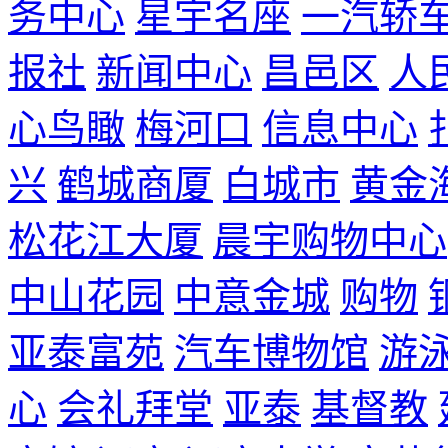
务中心
星宇名座
一汽轿
报社
新闻中心
昌邑区
人
心鸟瞰
梅河口
信息中心
兴
鹤城商厦
白城市
黄金
松花江大厦
晨宇购物中心
中山花园
中意金城
购物
亚泰富苑
汽车博物馆
游
心
会礼拜堂
亚泰
基督教