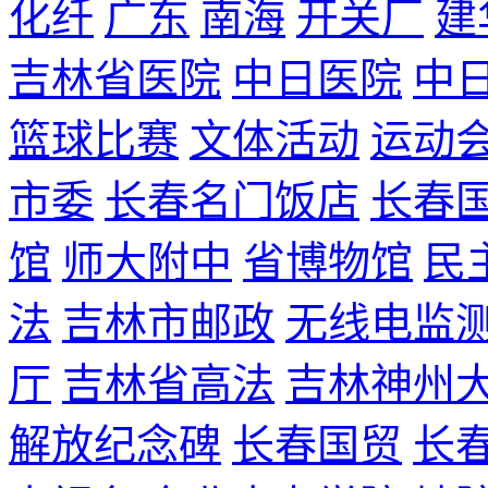
化纤
广东
南海
开关厂
建
吉林省医院
中日医院
中
篮球比赛
文体活动
运动
市委
长春名门饭店
长春
馆
师大附中
省博物馆
民
法
吉林市邮政
无线电监
厅
吉林省高法
吉林神州
解放纪念碑
长春国贸
长