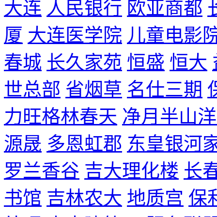
大连
人民银行
欧亚商都
厦
大连医学院
儿童电影
春城
长久家苑
恒盛
恒大
世总部
省烟草
名仕三期
力旺格林春天
净月半山洋
源晟
多恩虹郡
东皇银河
罗兰香谷
吉大理化楼
长
书馆
吉林农大
地质宫
保