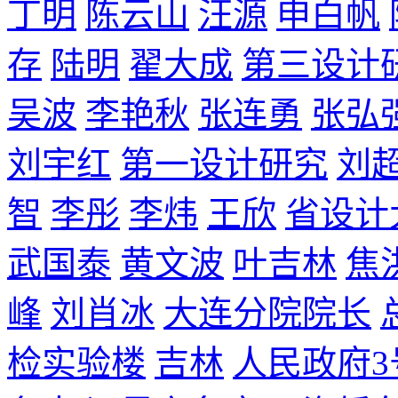
丁明
陈云山
汪源
申白帆
存
陆明
翟大成
第三设计
吴波
李艳秋
张连勇
张弘
刘宇红
第一设计研究
刘
智
李彤
李炜
王欣
省设计
武国泰
黄文波
叶吉林
焦
峰
刘肖冰
大连分院院长
检实验楼
吉林
人民政府3