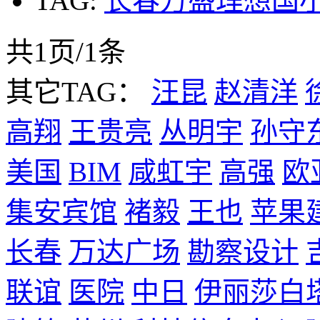
TAG:
长春万盛理想国
共1页/1条
其它TAG：
汪昆
赵清洋
高翔
王贵亮
丛明宇
孙守
美国
BIM
咸虹宇
高强
欧
集安宾馆
褚毅
王也
苹果
长春
万达广场
勘察设计
联谊
医院
中日
伊丽莎白