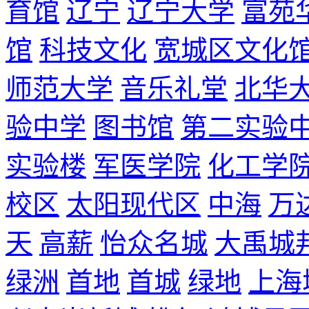
育馆
辽宁
辽宁大学
富苑
馆
科技文化
宽城区文化
师范大学
音乐礼堂
北华
验中学
图书馆
第二实验
实验楼
军医学院
化工学
校区
太阳现代区
中海
万
天
高薪
怡众名城
大禹城
绿洲
首地
首城
绿地
上海