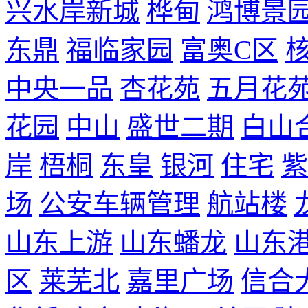
兴水岸新城
桦甸
鸿博景
东鼎
福临家园
富奥C区
中央一品
杏花苑
五月花
花园
中山
盛世二期
白山
岸
梧桐
东皇
银河
住宅
紫
场
公安车辆管理
航站楼
山东上游
山东蟠龙
山东
区
莱芜北
嘉里广场
信合