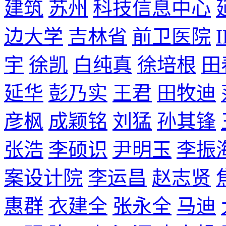
建筑
苏州
科技信息中心
边大学
吉林省
前卫医院
宇
徐凯
白纯真
徐培根
田
延华
彭乃实
王君
田牧迪
彦枫
成颖铭
刘猛
孙其锋
张浩
李硕识
尹明玉
李振
案设计院
李运昌
赵志贤
惠群
衣建全
张永全
马迪