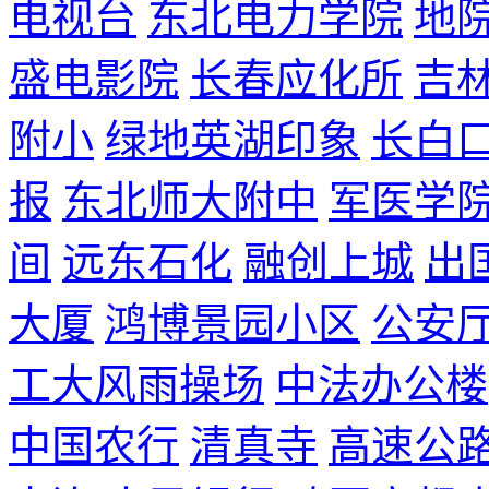
电视台
东北电力学院
地
盛电影院
长春应化所
吉
附小
绿地英湖印象
长白
报
东北师大附中
军医学
间
远东石化
融创上城
出
大厦
鸿博景园小区
公安
工大风雨操场
中法办公楼
中国农行
清真寺
高速公