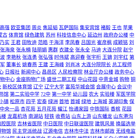
高强
欧亚集团
周炎
焦延韬
瓦萨国际
集安宾馆
褚毅
王也
苹果
蒙古
体育馆
绿色建筑
苏州
科技信息中心
延边州
政府办公楼
中
乃实
王君
田牧迪
范皓
于海洋
李凤春
吕国光
崔彦枫
成颖铭
刘
张海泉
张永楠
陆丽娟
惠群
衣建全
张永全
马迪
大连分院
赵宁
波
李艳秋
张连勇
张弘强
时伟斌
高迎春
张宇桁
王镝
刘宇红
第
军
董事长
姚春燕
王建
王海峰
刘肖冰
大连分院院长
总工程师
心
日报社
新闻中心
昌邑区
人民检察院
林业厅办公楼
政务中心
物中心
金座购物广场
盛世二期工程
中山花园
中意金城
购物
铜
业
新校区体育馆
辽宁
辽宁大学
富苑华城会馆
会展中心
会议中
书馆
第二实验中学
72中
第一中学
幼儿园
农大
实验楼
军医学院
小镇
松原市
四平
宏泰
绿洲
首地
首城
绿地
上海城
英湖印象
保
中央一品
杏花苑
五月花苑
耀江
怡通家园
中铁国际
香槟
花园
站楼
龙嘉机场
南湖站
轻铁
收费站
山东上游
山东蟠龙
山东港沟
口腔医院
吉林省医院
中日医院
中日联谊医院
建筑风景
换届选举
博物馆
民主党派统战
辽源电信
吉林市中法
吉林市邮政
无线电监