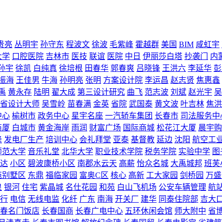
贵亮
丛明宇
孙守东
程波文
徐波
毛紫峰
霍越群
美国
BIM
咸虹宇
大学
口腔医院
吉林市
医技
联谊
医院
中日
伊丽莎白塔
抄袭门
内
孙宇
徐凯
白纯真
徐培根
田春华
郭春爽
吕晓锋
王洪六
李延华
彭
振海
王佳男
牛海
孙明亮
张明
方案设计院
李运昌
赵志贤
焦惠鑫
禹
黄永存
陆明
翟大成
第三设计研究
曲飞
范志波
刘斌
赵光宇
吴
省设计大师
吴雪岭
苗春满
金英
省院
武国泰
黄文波
叶吉林
焦洪
中心
榆树市
政务中心
星宇名座
一汽轿车集团
长春市
司法服务中
商厦
白城市
黄金海岸
雨润
财富广场
国际商城
松花江大厦
晨宇购
峰
发电厂生产
培训中心
会礼拜堂
亚泰
基督教
延边
沈阳
航空工
师范大学
音乐礼堂
北华大学
职业技术学院
税务学院
实验中学
图
达
小区
碧波康桥小区
南郡水云天
高薪
怡众名城
大禹城邦
班芙
苑别墅区
东鼎
福临家园
富奥C区
核心
高新
工大家园
剑桥园
万盛
皇
银河
住宅
紫晶城
名仕花园
和苑
白山飞机场
公安车辆管理
航
行
电信
无线电监
化纤
广东
南海
开关厂
建华
同泰住院部
吉大
春名门饭店
长春国商
长春广电中心
五环休闲会馆
师大附中
省