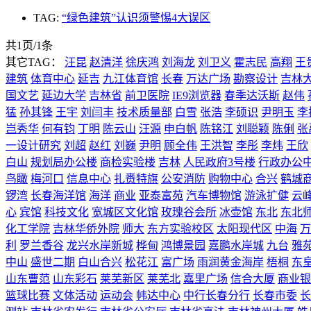
TAG:
“绿色建筑”认识须警惕4大误区
共1页/1条
其它TAG：
汪昆
赵清洋
徐庆鸿
刘海龙
刘卫义
霍志民
高翔
王
建筑
体育中心
延吉
九江体育馆
长春
万达广场
勘察设计
吉林
国文艺
延边大学
吉林省
前卫医院
IE9浏览器
春季达沃斯
赵伟
猛
孙其锋
王宇
刘闫丰
技术质量部
白雪
张浩
李硕识
尹明玉
李
岂秀华
何有钧
丁明
陈云山
汪源
申白帆
陈铭江
刘聪颖
陈俐
张
一设计研究
刘超
赵红
刘巍
尹明
顾全伟
王洪智
李彤
李炜
王欣
白山
规划局办公楼
商检实验楼
吉林
人民政府3号楼
行政办公
鸟瞰
梅河口
信息中心
扎赉特旗
公安消防
购物中心
合兴
鹤城
锣湾
长春海洋馆
海洋
商业
亚泰富苑
汽车博物馆
游泳扩健
云
心
宾馆
科技文化
宽城区文化馆
玫瑰谷会所
冰壶馆
东北
东北
化工学院
吉林华侨外院
师大
东方实验校区
太阳现代区
中海
万
利
罗兰香谷
龙兴水岸新城
桦甸
鸿博景园
嘉鹏水岸城
九台
雅
中山
盛世二期
白山合兴
松花江
富广场
雨润黄金海岸
梧桐
东
山东曹范
山东彩石
莱芜新区
莱芜北
嘉里广场
信合大厦
商业银
篮球比赛
文体活动
运动会
帏达中心
中行长春分行
长春市委
长