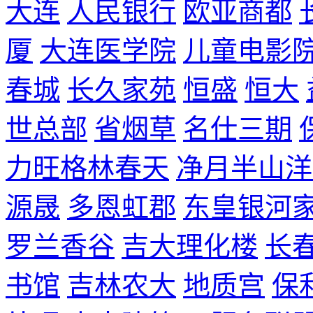
大连
人民银行
欧亚商都
厦
大连医学院
儿童电影
春城
长久家苑
恒盛
恒大
世总部
省烟草
名仕三期
力旺格林春天
净月半山洋
源晟
多恩虹郡
东皇银河
罗兰香谷
吉大理化楼
长
书馆
吉林农大
地质宫
保