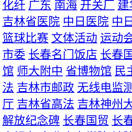
化纤
广东
南海
开关厂
建
吉林省医院
中日医院
中
篮球比赛
文体活动
运动
市委
长春名门饭店
长春
馆
师大附中
省博物馆
民
法
吉林市邮政
无线电监
厅
吉林省高法
吉林神州
解放纪念碑
长春国贸
长