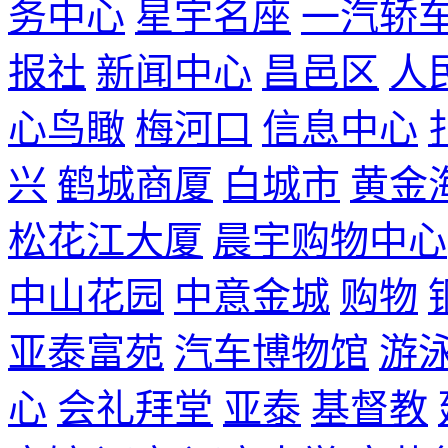
务中心
星宇名座
一汽轿
报社
新闻中心
昌邑区
人
心鸟瞰
梅河口
信息中心
兴
鹤城商厦
白城市
黄金
松花江大厦
晨宇购物中心
中山花园
中意金城
购物
亚泰富苑
汽车博物馆
游
心
会礼拜堂
亚泰
基督教