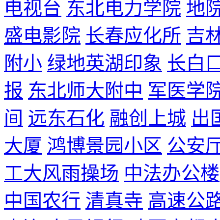
电视台
东北电力学院
地
盛电影院
长春应化所
吉
附小
绿地英湖印象
长白
报
东北师大附中
军医学
间
远东石化
融创上城
出
大厦
鸿博景园小区
公安
工大风雨操场
中法办公楼
中国农行
清真寺
高速公