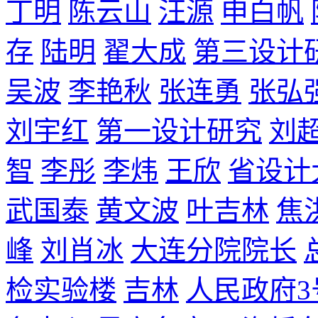
丁明
陈云山
汪源
申白帆
存
陆明
翟大成
第三设计
吴波
李艳秋
张连勇
张弘
刘宇红
第一设计研究
刘
智
李彤
李炜
王欣
省设计
武国泰
黄文波
叶吉林
焦
峰
刘肖冰
大连分院院长
检实验楼
吉林
人民政府3