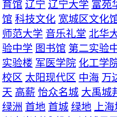
育馆
辽宁
辽宁大学
富苑
馆
科技文化
宽城区文化
师范大学
音乐礼堂
北华
验中学
图书馆
第二实验
实验楼
军医学院
化工学
校区
太阳现代区
中海
万
天
高薪
怡众名城
大禹城
绿洲
首地
首城
绿地
上海