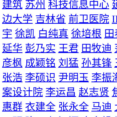
建筑
苏州
科技信息中心
边大学
吉林省
前卫医院
宇
徐凯
白纯真
徐培根
田
延华
彭乃实
王君
田牧迪
彦枫
成颖铭
刘猛
孙其锋
张浩
李硕识
尹明玉
李振
案设计院
李运昌
赵志贤
惠群
衣建全
张永全
马迪