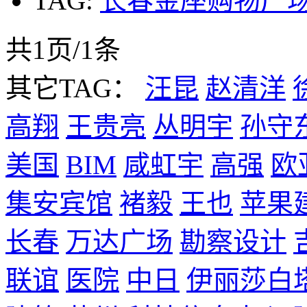
TAG:
长春金座购物广
共1页/1条
其它TAG：
汪昆
赵清洋
高翔
王贵亮
丛明宇
孙守
美国
BIM
咸虹宇
高强
欧
集安宾馆
褚毅
王也
苹果
长春
万达广场
勘察设计
联谊
医院
中日
伊丽莎白