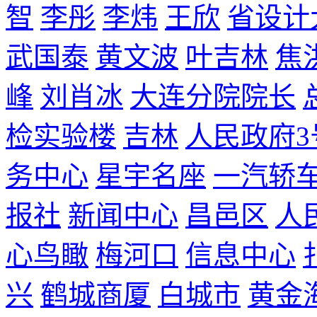
智
李彤
李炜
王欣
省设计
武国泰
黄文波
叶吉林
焦
峰
刘肖冰
大连分院院长
检实验楼
吉林
人民政府3
务中心
星宇名座
一汽轿
报社
新闻中心
昌邑区
人
心鸟瞰
梅河口
信息中心
兴
鹤城商厦
白城市
黄金