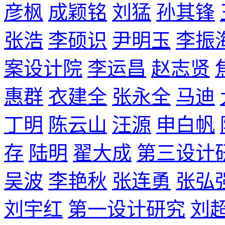
彦枫
成颖铭
刘猛
孙其锋
张浩
李硕识
尹明玉
李振
案设计院
李运昌
赵志贤
惠群
衣建全
张永全
马迪
丁明
陈云山
汪源
申白帆
存
陆明
翟大成
第三设计
吴波
李艳秋
张连勇
张弘
刘宇红
第一设计研究
刘