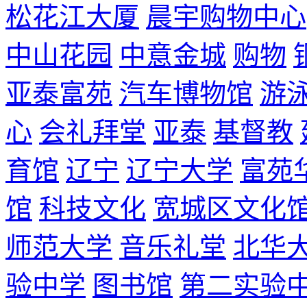
松花江大厦
晨宇购物中心
中山花园
中意金城
购物
亚泰富苑
汽车博物馆
游
心
会礼拜堂
亚泰
基督教
育馆
辽宁
辽宁大学
富苑
馆
科技文化
宽城区文化
师范大学
音乐礼堂
北华
验中学
图书馆
第二实验