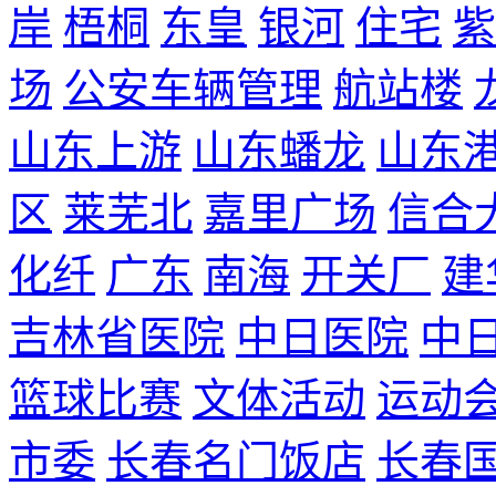
岸
梧桐
东皇
银河
住宅
紫
场
公安车辆管理
航站楼
山东上游
山东蟠龙
山东
区
莱芜北
嘉里广场
信合
化纤
广东
南海
开关厂
建
吉林省医院
中日医院
中
篮球比赛
文体活动
运动
市委
长春名门饭店
长春