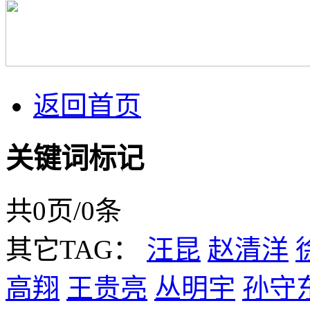
返回首页
关键词标记
共0页/0条
其它TAG：
汪昆
赵清洋
高翔
王贵亮
丛明宇
孙守