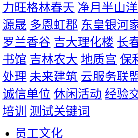
力旺格林春天
净月半山洋
源晟
多恩虹郡
东皇银河
罗兰香谷
吉大理化楼
长
书馆
吉林农大
地质宫
保
处理
未来建筑
云服务联
诚信单位
休闲活动
经验
培训
测试关键词
员工文化