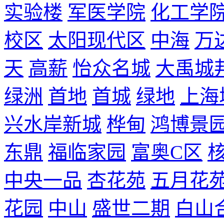
实验楼
军医学院
化工学
校区
太阳现代区
中海
万
天
高薪
怡众名城
大禹城
绿洲
首地
首城
绿地
上海
兴水岸新城
桦甸
鸿博景
东鼎
福临家园
富奥C区
中央一品
杏花苑
五月花
花园
中山
盛世二期
白山