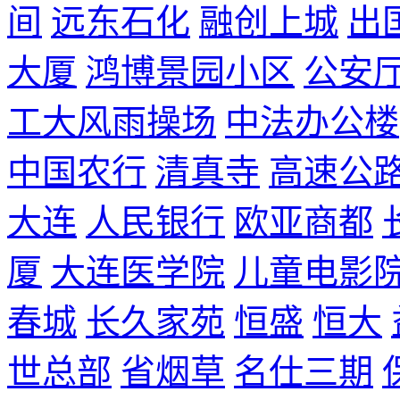
间
远东石化
融创上城
出
大厦
鸿博景园小区
公安
工大风雨操场
中法办公楼
中国农行
清真寺
高速公
大连
人民银行
欧亚商都
厦
大连医学院
儿童电影
春城
长久家苑
恒盛
恒大
世总部
省烟草
名仕三期