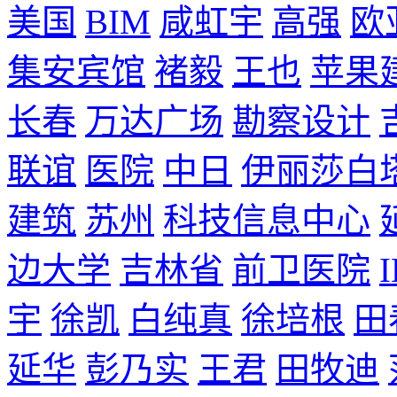
美国
BIM
咸虹宇
高强
欧
集安宾馆
褚毅
王也
苹果
长春
万达广场
勘察设计
联谊
医院
中日
伊丽莎白
建筑
苏州
科技信息中心
边大学
吉林省
前卫医院
宇
徐凯
白纯真
徐培根
田
延华
彭乃实
王君
田牧迪