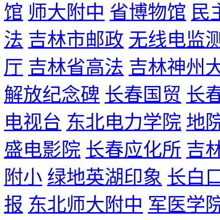
馆
师大附中
省博物馆
民
法
吉林市邮政
无线电监
厅
吉林省高法
吉林神州
解放纪念碑
长春国贸
长
电视台
东北电力学院
地
盛电影院
长春应化所
吉
附小
绿地英湖印象
长白
报
东北师大附中
军医学