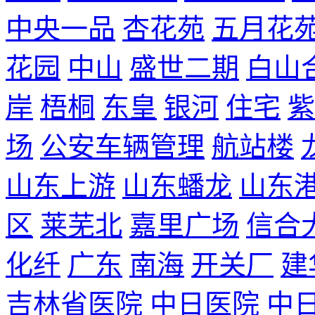
中央一品
杏花苑
五月花
花园
中山
盛世二期
白山
岸
梧桐
东皇
银河
住宅
紫
场
公安车辆管理
航站楼
山东上游
山东蟠龙
山东
区
莱芜北
嘉里广场
信合
化纤
广东
南海
开关厂
建
吉林省医院
中日医院
中