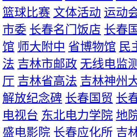
篮球比赛
文体活动
运动
市委
长春名门饭店
长春
馆
师大附中
省博物馆
民
法
吉林市邮政
无线电监
厅
吉林省高法
吉林神州
解放纪念碑
长春国贸
长
电视台
东北电力学院
地
盛电影院
长春应化所
吉