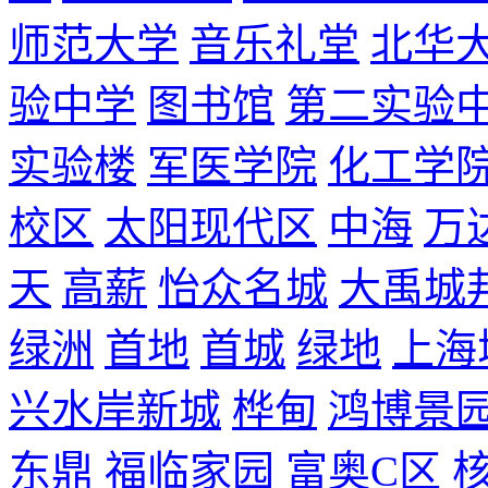
师范大学
音乐礼堂
北华
验中学
图书馆
第二实验
实验楼
军医学院
化工学
校区
太阳现代区
中海
万
天
高薪
怡众名城
大禹城
绿洲
首地
首城
绿地
上海
兴水岸新城
桦甸
鸿博景
东鼎
福临家园
富奥C区