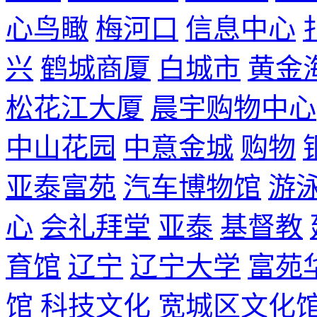
心鸟瞰
梅河口
信息中心
兴
鹤城商厦
白城市
黄金
松花江大厦
晨宇购物中心
中山花园
中意金城
购物
亚泰富苑
汽车博物馆
游
心
会礼拜堂
亚泰
基督教
育馆
辽宁
辽宁大学
富苑
馆
科技文化
宽城区文化