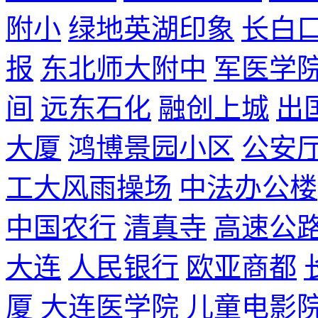
附小
绿地英湖印象
长白
报
东北师大附中
军医学
间
远东石化
融创上城
出
大厦
鸿博景园小区
公安
工大风雨操场
中法办公楼
中国农行
清真寺
高速公
大连
人民银行
欧亚商都
厦
大连医学院
儿童电影