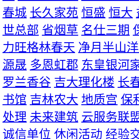
春城
长久家苑
恒盛
恒大
世总部
省烟草
名仕三期
力旺格林春天
净月半山洋
源晟
多恩虹郡
东皇银河
罗兰香谷
吉大理化楼
长
书馆
吉林农大
地质宫
保
处理
未来建筑
云服务联
诚信单位
休闲活动
经验