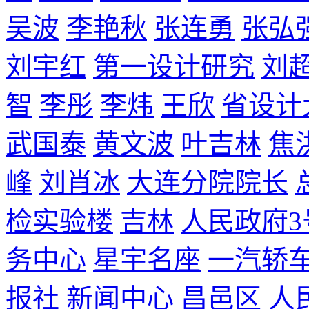
吴波
李艳秋
张连勇
张弘
刘宇红
第一设计研究
刘
智
李彤
李炜
王欣
省设计
武国泰
黄文波
叶吉林
焦
峰
刘肖冰
大连分院院长
检实验楼
吉林
人民政府3
务中心
星宇名座
一汽轿
报社
新闻中心
昌邑区
人