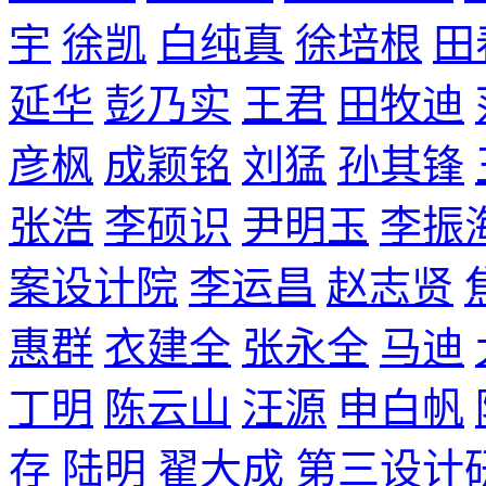
宇
徐凯
白纯真
徐培根
田
延华
彭乃实
王君
田牧迪
彦枫
成颖铭
刘猛
孙其锋
张浩
李硕识
尹明玉
李振
案设计院
李运昌
赵志贤
惠群
衣建全
张永全
马迪
丁明
陈云山
汪源
申白帆
存
陆明
翟大成
第三设计