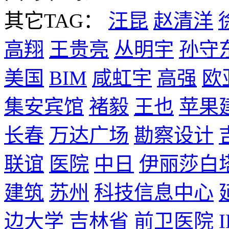
其它TAG：
汪昆
赵清洋
高翔
王贵亮
丛明宇
孙守
美国
BIM
咸虹宇
高强
欧
集安宾馆
褚毅
王也
苹果
长春
万达广场
勘察设计
联谊
医院
中日
伊丽莎白
建筑
苏州
科技信息中心
边大学
吉林省
前卫医院