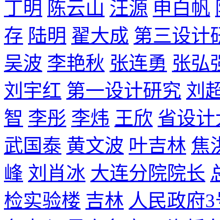
丁明
陈云山
汪源
申白帆
存
陆明
翟大成
第三设计
吴波
李艳秋
张连勇
张弘
刘宇红
第一设计研究
刘
智
李彤
李炜
王欣
省设计
武国泰
黄文波
叶吉林
焦
峰
刘肖冰
大连分院院长
检实验楼
吉林
人民政府3