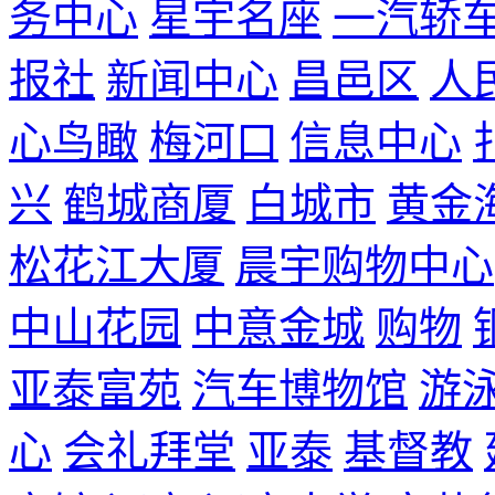
务中心
星宇名座
一汽轿
报社
新闻中心
昌邑区
人
心鸟瞰
梅河口
信息中心
兴
鹤城商厦
白城市
黄金
松花江大厦
晨宇购物中心
中山花园
中意金城
购物
亚泰富苑
汽车博物馆
游
心
会礼拜堂
亚泰
基督教