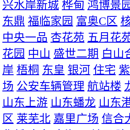
兴水岸新城
桦甸
鸿博景
东鼎
福临家园
富奥C区
中央一品
杏花苑
五月花
花园
中山
盛世二期
白山
岸
梧桐
东皇
银河
住宅
紫
场
公安车辆管理
航站楼
山东上游
山东蟠龙
山东
区
莱芜北
嘉里广场
信合