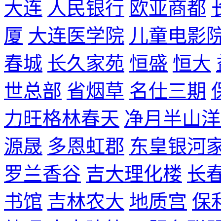
大连
人民银行
欧亚商都
厦
大连医学院
儿童电影
春城
长久家苑
恒盛
恒大
世总部
省烟草
名仕三期
力旺格林春天
净月半山洋
源晟
多恩虹郡
东皇银河
罗兰香谷
吉大理化楼
长
书馆
吉林农大
地质宫
保