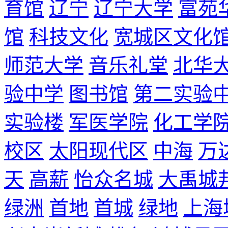
育馆
辽宁
辽宁大学
富苑
馆
科技文化
宽城区文化
师范大学
音乐礼堂
北华
验中学
图书馆
第二实验
实验楼
军医学院
化工学
校区
太阳现代区
中海
万
天
高薪
怡众名城
大禹城
绿洲
首地
首城
绿地
上海