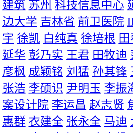
建筑
苏州
科技信息中心
边大学
吉林省
前卫医院
宇
徐凯
白纯真
徐培根
田
延华
彭乃实
王君
田牧迪
彦枫
成颖铭
刘猛
孙其锋
张浩
李硕识
尹明玉
李振
案设计院
李运昌
赵志贤
惠群
衣建全
张永全
马迪