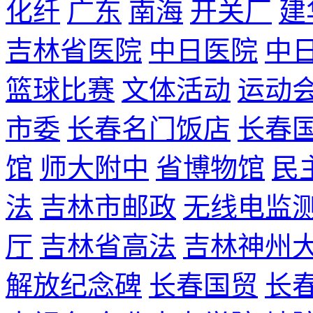
化纤
广东
南海
开关厂
建
吉林省医院
中日医院
中
篮球比赛
文体活动
运动
市委
长春名门饭店
长春
馆
师大附中
省博物馆
民
法
吉林市邮政
无线电监
厅
吉林省高法
吉林神州
解放纪念碑
长春国贸
长