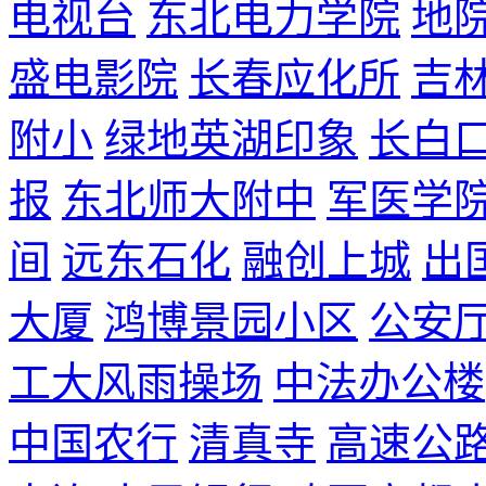
电视台
东北电力学院
地
盛电影院
长春应化所
吉
附小
绿地英湖印象
长白
报
东北师大附中
军医学
间
远东石化
融创上城
出
大厦
鸿博景园小区
公安
工大风雨操场
中法办公楼
中国农行
清真寺
高速公