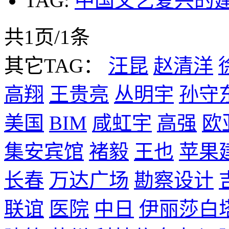
TAG:
中国文艺复兴的
共1页/1条
其它TAG：
汪昆
赵清洋
高翔
王贵亮
丛明宇
孙守
美国
BIM
咸虹宇
高强
欧
集安宾馆
褚毅
王也
苹果
长春
万达广场
勘察设计
联谊
医院
中日
伊丽莎白