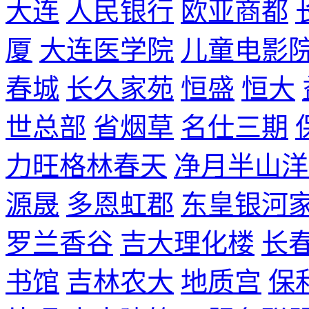
大连
人民银行
欧亚商都
厦
大连医学院
儿童电影
春城
长久家苑
恒盛
恒大
世总部
省烟草
名仕三期
力旺格林春天
净月半山洋
源晟
多恩虹郡
东皇银河
罗兰香谷
吉大理化楼
长
书馆
吉林农大
地质宫
保