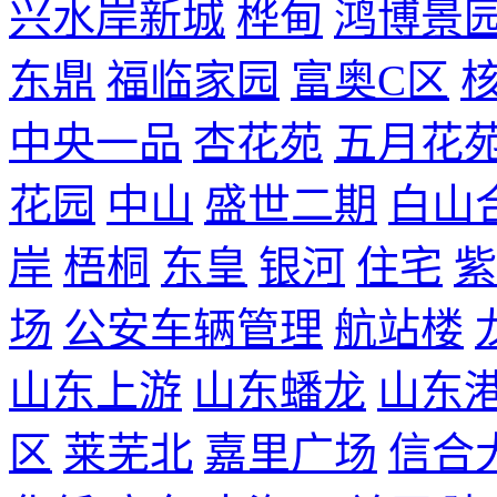
兴水岸新城
桦甸
鸿博景
东鼎
福临家园
富奥C区
中央一品
杏花苑
五月花
花园
中山
盛世二期
白山
岸
梧桐
东皇
银河
住宅
紫
场
公安车辆管理
航站楼
山东上游
山东蟠龙
山东
区
莱芜北
嘉里广场
信合