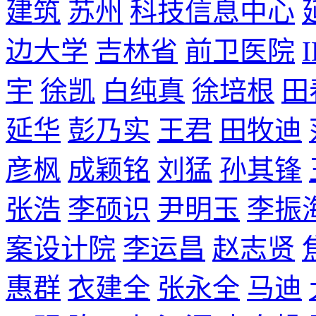
建筑
苏州
科技信息中心
边大学
吉林省
前卫医院
宇
徐凯
白纯真
徐培根
田
延华
彭乃实
王君
田牧迪
彦枫
成颖铭
刘猛
孙其锋
张浩
李硕识
尹明玉
李振
案设计院
李运昌
赵志贤
惠群
衣建全
张永全
马迪