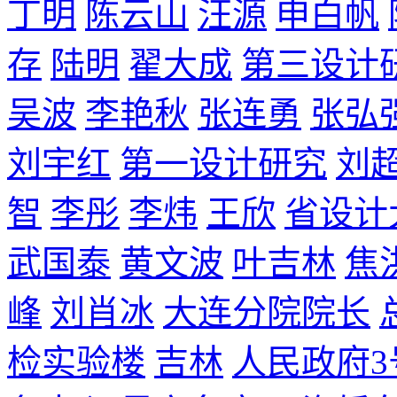
丁明
陈云山
汪源
申白帆
存
陆明
翟大成
第三设计
吴波
李艳秋
张连勇
张弘
刘宇红
第一设计研究
刘
智
李彤
李炜
王欣
省设计
武国泰
黄文波
叶吉林
焦
峰
刘肖冰
大连分院院长
检实验楼
吉林
人民政府3