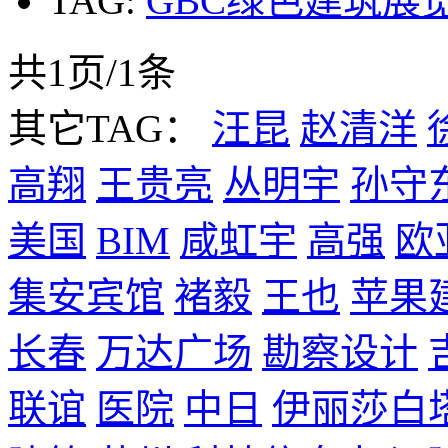
TAG:
GBC绿色建筑展
共1页/1条
其它TAG：
汪昆
赵清洋
高翔
王贵亮
丛明宇
孙守
美国
BIM
咸虹宇
高强
欧
集安宾馆
褚毅
王也
苹果
长春
万达广场
勘察设计
联谊
医院
中日
伊丽莎白