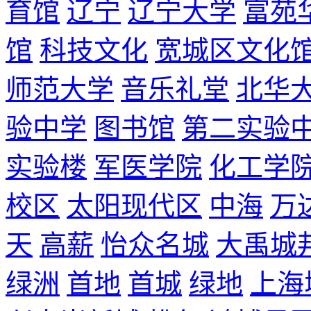
育馆
辽宁
辽宁大学
富苑
馆
科技文化
宽城区文化
师范大学
音乐礼堂
北华
验中学
图书馆
第二实验
实验楼
军医学院
化工学
校区
太阳现代区
中海
万
天
高薪
怡众名城
大禹城
绿洲
首地
首城
绿地
上海