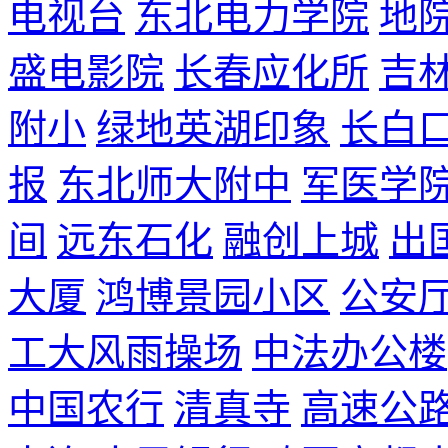
电视台
东北电力学院
地
盛电影院
长春应化所
吉
附小
绿地英湖印象
长白
报
东北师大附中
军医学
间
远东石化
融创上城
出
大厦
鸿博景园小区
公安
工大风雨操场
中法办公楼
中国农行
清真寺
高速公