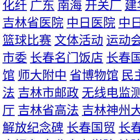
化纤
广东
南海
开关厂
建
吉林省医院
中日医院
中
篮球比赛
文体活动
运动
市委
长春名门饭店
长春
馆
师大附中
省博物馆
民
法
吉林市邮政
无线电监
厅
吉林省高法
吉林神州
解放纪念碑
长春国贸
长