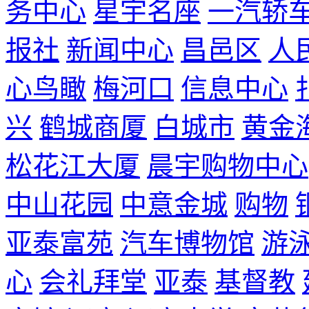
务中心
星宇名座
一汽轿
报社
新闻中心
昌邑区
人
心鸟瞰
梅河口
信息中心
兴
鹤城商厦
白城市
黄金
松花江大厦
晨宇购物中心
中山花园
中意金城
购物
亚泰富苑
汽车博物馆
游
心
会礼拜堂
亚泰
基督教