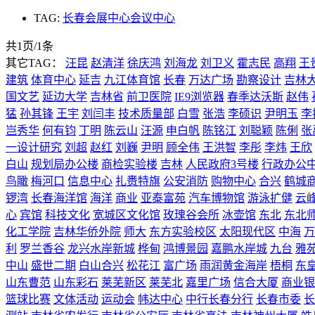
TAG:
长春会展中心会议中心
共1页/1条
其它TAG：
汪昆
赵清洋
徐庆鸿
刘海龙
刘卫义
霍志民
高翔
王
建筑
体育中心
延吉
九江体育馆
长春
万达广场
勘察设计
吉林
国文艺
延边大学
吉林省
前卫医院
IE9浏览器
春季达沃斯
赵伟
猛
孙其锋
王宇
刘闫丰
技术质量部
白雪
张浩
李硕识
尹明玉
李
岂秀华
何有钧
丁明
陈云山
汪源
申白帆
陈铭江
刘聪颖
陈俐
张
一设计研究
刘超
赵红
刘巍
尹明
顾全伟
王洪智
李彤
李炜
王欣
白山
规划局办公楼
商检实验楼
吉林
人民政府3号楼
行政办公
鸟瞰
梅河口
信息中心
扎赉特旗
公安消防
购物中心
合兴
鹤城
锣湾
长春海洋馆
海洋
商业
亚泰富苑
汽车博物馆
游泳扩健
云
心
宾馆
科技文化
宽城区文化馆
玫瑰谷会所
冰壶馆
东北
东北
化工学院
吉林华侨外院
师大
东方实验校区
太阳现代区
中海
万
利
罗兰香谷
龙兴水岸新城
桦甸
鸿博景园
嘉鹏水岸城
九台
雅
中山
盛世二期
白山合兴
松花江
富广场
雨润黄金海岸
梧桐
东
山东曹范
山东彩石
莱芜新区
莱芜北
嘉里广场
信合大厦
商业银
篮球比赛
文体活动
运动会
帏达中心
中行长春分行
长春市委
长