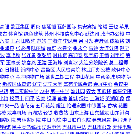
高强
欧亚集团
周炎
焦延韬
瓦萨国际
集安宾馆
褚毅
王也
苹果
蒙古
体育馆
绿色建筑
苏州
科技信息中心
延边州
政府办公楼
中
乃实
王君
田牧迪
范皓
于海洋
李凤春
吕国光
崔彦枫
成颖铭
刘
张海泉
张永楠
陆丽娟
惠群
衣建全
张永全
马迪
大连分院
赵宁
波
李艳秋
张连勇
张弘强
时伟斌
高迎春
张宇桁
王镝
刘宇红
第
军
董事长
姚春燕
王建
王海峰
刘肖冰
大连分院院长
总工程师
心
日报社
新闻中心
昌邑区
人民检察院
林业厅办公楼
政务中心
物中心
金座购物广场
盛世二期工程
中山花园
中意金城
购物
铜
业
新校区体育馆
辽宁
辽宁大学
富苑华城会馆
会展中心
会议中
书馆
第二实验中学
72中
第一中学
幼儿园
农大
实验楼
军医学院
小镇
松原市
四平
宏泰
绿洲
首地
首城
绿地
上海城
英湖印象
保
中央一品
杏花苑
五月花苑
耀江
怡通家园
中铁国际
香槟
花园
站楼
龙嘉机场
南湖站
轻铁
收费站
山东上游
山东蟠龙
山东港沟
口腔医院
吉林省医院
中日医院
中日联谊医院
建筑风景
换届选举
博物馆
民主党派统战
辽源电信
吉林市中法
吉林市邮政
无线电监