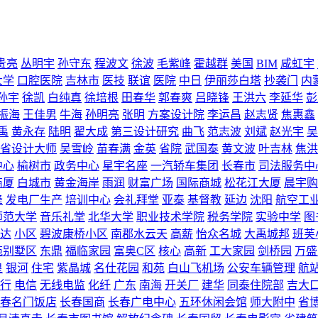
贵亮
丛明宇
孙守东
程波文
徐波
毛紫峰
霍越群
美国
BIM
咸虹宇
大学
口腔医院
吉林市
医技
联谊
医院
中日
伊丽莎白塔
抄袭门
内
孙宇
徐凯
白纯真
徐培根
田春华
郭春爽
吕晓锋
王洪六
李延华
彭
振海
王佳男
牛海
孙明亮
张明
方案设计院
李运昌
赵志贤
焦惠鑫
禹
黄永存
陆明
翟大成
第三设计研究
曲飞
范志波
刘斌
赵光宇
吴
省设计大师
吴雪岭
苗春满
金英
省院
武国泰
黄文波
叶吉林
焦洪
中心
榆树市
政务中心
星宇名座
一汽轿车集团
长春市
司法服务中
商厦
白城市
黄金海岸
雨润
财富广场
国际商城
松花江大厦
晨宇购
峰
发电厂生产
培训中心
会礼拜堂
亚泰
基督教
延边
沈阳
航空工
师范大学
音乐礼堂
北华大学
职业技术学院
税务学院
实验中学
图
达
小区
碧波康桥小区
南郡水云天
高薪
怡众名城
大禹城邦
班芙
苑别墅区
东鼎
福临家园
富奥C区
核心
高新
工大家园
剑桥园
万盛
皇
银河
住宅
紫晶城
名仕花园
和苑
白山飞机场
公安车辆管理
航
行
电信
无线电监
化纤
广东
南海
开关厂
建华
同泰住院部
吉大
春名门饭店
长春国商
长春广电中心
五环休闲会馆
师大附中
省