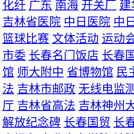
化纤
广东
南海
开关厂
建
吉林省医院
中日医院
中
篮球比赛
文体活动
运动
市委
长春名门饭店
长春
馆
师大附中
省博物馆
民
法
吉林市邮政
无线电监
厅
吉林省高法
吉林神州
解放纪念碑
长春国贸
长