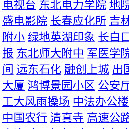
电视台
东北电力学院
地
盛电影院
长春应化所
吉
附小
绿地英湖印象
长白
报
东北师大附中
军医学
间
远东石化
融创上城
出
大厦
鸿博景园小区
公安
工大风雨操场
中法办公楼
中国农行
清真寺
高速公