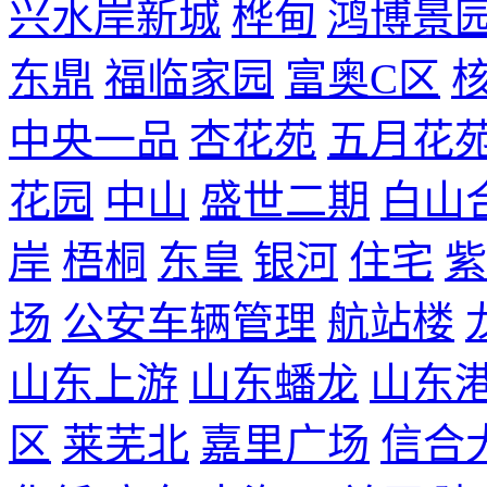
兴水岸新城
桦甸
鸿博景
东鼎
福临家园
富奥C区
中央一品
杏花苑
五月花
花园
中山
盛世二期
白山
岸
梧桐
东皇
银河
住宅
紫
场
公安车辆管理
航站楼
山东上游
山东蟠龙
山东
区
莱芜北
嘉里广场
信合