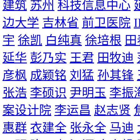
建筑
苏州
科技信息中心
边大学
吉林省
前卫医院
宇
徐凯
白纯真
徐培根
田
延华
彭乃实
王君
田牧迪
彦枫
成颖铭
刘猛
孙其锋
张浩
李硕识
尹明玉
李振
案设计院
李运昌
赵志贤
惠群
衣建全
张永全
马迪