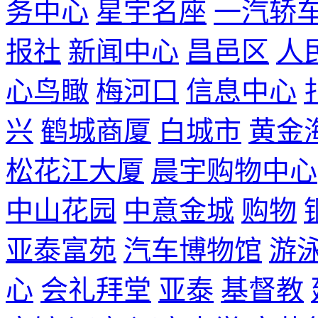
务中心
星宇名座
一汽轿
报社
新闻中心
昌邑区
人
心鸟瞰
梅河口
信息中心
兴
鹤城商厦
白城市
黄金
松花江大厦
晨宇购物中心
中山花园
中意金城
购物
亚泰富苑
汽车博物馆
游
心
会礼拜堂
亚泰
基督教