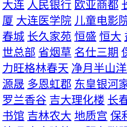
大连
人民银行
欧亚商都
厦
大连医学院
儿童电影
春城
长久家苑
恒盛
恒大
世总部
省烟草
名仕三期
力旺格林春天
净月半山洋
源晟
多恩虹郡
东皇银河
罗兰香谷
吉大理化楼
长
书馆
吉林农大
地质宫
保