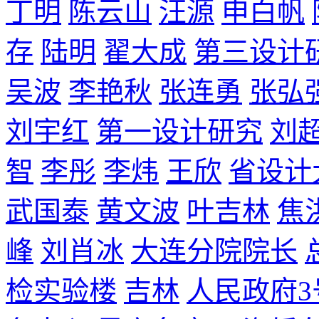
丁明
陈云山
汪源
申白帆
存
陆明
翟大成
第三设计
吴波
李艳秋
张连勇
张弘
刘宇红
第一设计研究
刘
智
李彤
李炜
王欣
省设计
武国泰
黄文波
叶吉林
焦
峰
刘肖冰
大连分院院长
检实验楼
吉林
人民政府3