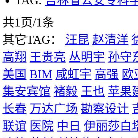
TAG:
吉林省公安专科
共1页/1条
其它TAG：
汪昆
赵清洋
高翔
王贵亮
丛明宇
孙守
美国
BIM
咸虹宇
高强
欧
集安宾馆
褚毅
王也
苹果
长春
万达广场
勘察设计
联谊
医院
中日
伊丽莎白