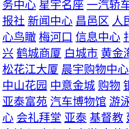
务中心
星宇名座
一汽轿
报社
新闻中心
昌邑区
人
心鸟瞰
梅河口
信息中心
兴
鹤城商厦
白城市
黄金
松花江大厦
晨宇购物中心
中山花园
中意金城
购物
亚泰富苑
汽车博物馆
游
心
会礼拜堂
亚泰
基督教