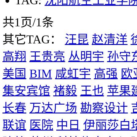
TAG:
沈阳航空工业学
共1页/1条
其它TAG：
汪昆
赵清洋
高翔
王贵亮
丛明宇
孙守
美国
BIM
咸虹宇
高强
欧
集安宾馆
褚毅
王也
苹果
长春
万达广场
勘察设计
联谊
医院
中日
伊丽莎白