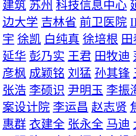
建筑
苏州
科技信息中心
边大学
吉林省
前卫医院
宇
徐凯
白纯真
徐培根
田
延华
彭乃实
王君
田牧迪
彦枫
成颖铭
刘猛
孙其锋
张浩
李硕识
尹明玉
李振
案设计院
李运昌
赵志贤
惠群
衣建全
张永全
马迪