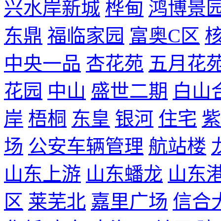
兴水岸新城
桦甸
鸿博景
东鼎
福临家园
富奥C区
中央一品
杏花苑
五月花
花园
中山
盛世二期
白山
岸
梧桐
东皇
银河
住宅
紫
场
公安车辆管理
航站楼
山东上游
山东蟠龙
山东
区
莱芜北
嘉里广场
信合