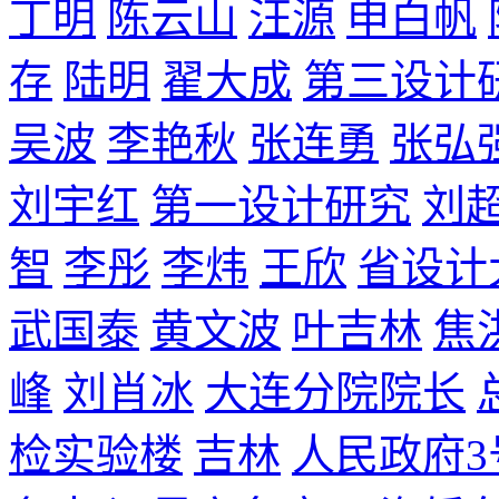
丁明
陈云山
汪源
申白帆
存
陆明
翟大成
第三设计
吴波
李艳秋
张连勇
张弘
刘宇红
第一设计研究
刘
智
李彤
李炜
王欣
省设计
武国泰
黄文波
叶吉林
焦
峰
刘肖冰
大连分院院长
检实验楼
吉林
人民政府3