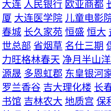
大连
人民银行
欧亚商都
厦
大连医学院
儿童电影
春城
长久家苑
恒盛
恒大
世总部
省烟草
名仕三期
力旺格林春天
净月半山洋
源晟
多恩虹郡
东皇银河
罗兰香谷
吉大理化楼
长
书馆
吉林农大
地质宫
保