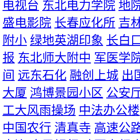
电视台
东北电力学院
地
盛电影院
长春应化所
吉
附小
绿地英湖印象
长白
报
东北师大附中
军医学
间
远东石化
融创上城
出
大厦
鸿博景园小区
公安
工大风雨操场
中法办公楼
中国农行
清真寺
高速公