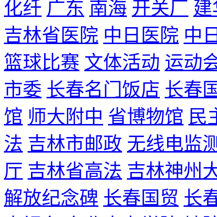
化纤
广东
南海
开关厂
建
吉林省医院
中日医院
中
篮球比赛
文体活动
运动
市委
长春名门饭店
长春
馆
师大附中
省博物馆
民
法
吉林市邮政
无线电监
厅
吉林省高法
吉林神州
解放纪念碑
长春国贸
长