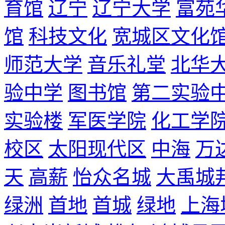
育馆
辽宁
辽宁大学
富苑
馆
科技文化
宽城区文化
师范大学
音乐礼堂
北华
验中学
图书馆
第二实验
实验楼
军医学院
化工学
校区
太阳现代区
中海
万
天
高薪
怡众名城
大禹城
绿洲
首地
首城
绿地
上海