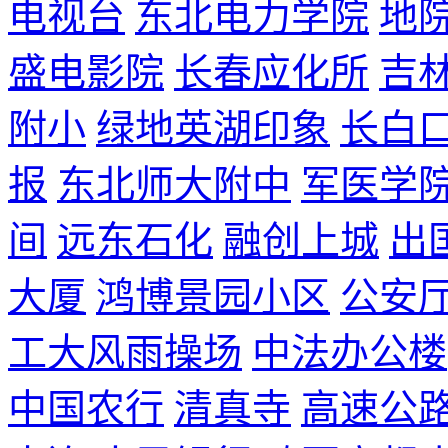
电视台
东北电力学院
地
盛电影院
长春应化所
吉
附小
绿地英湖印象
长白
报
东北师大附中
军医学
间
远东石化
融创上城
出
大厦
鸿博景园小区
公安
工大风雨操场
中法办公楼
中国农行
清真寺
高速公