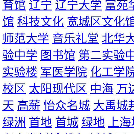
育馆
辽宁
辽宁大学
富苑
馆
科技文化
宽城区文化
师范大学
音乐礼堂
北华
验中学
图书馆
第二实验
实验楼
军医学院
化工学
校区
太阳现代区
中海
万
天
高薪
怡众名城
大禹城
绿洲
首地
首城
绿地
上海