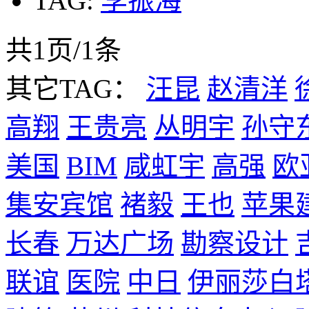
TAG:
李振海
共1页/1条
其它TAG：
汪昆
赵清洋
高翔
王贵亮
丛明宇
孙守
美国
BIM
咸虹宇
高强
欧
集安宾馆
褚毅
王也
苹果
长春
万达广场
勘察设计
联谊
医院
中日
伊丽莎白