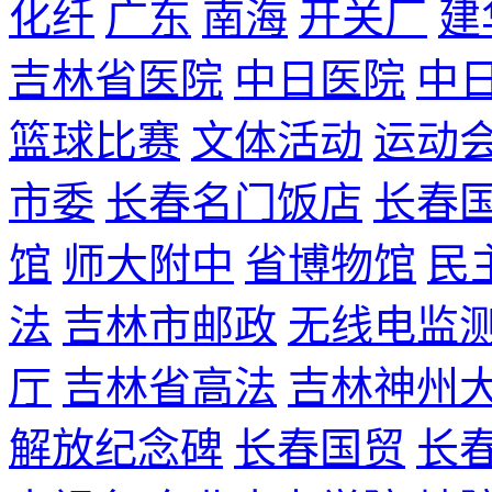
化纤
广东
南海
开关厂
建
吉林省医院
中日医院
中
篮球比赛
文体活动
运动
市委
长春名门饭店
长春
馆
师大附中
省博物馆
民
法
吉林市邮政
无线电监
厅
吉林省高法
吉林神州
解放纪念碑
长春国贸
长