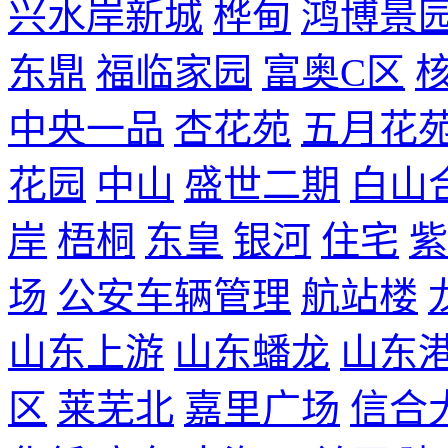
兴水岸新城
桦甸
鸿博景
东鼎
福临家园
富奥C区
中央一品
杏花苑
五月花
花园
中山
盛世二期
白山
岸
梧桐
东皇
银河
住宅
紫
场
公安车辆管理
航站楼
山东上游
山东蟠龙
山东
区
莱芜北
嘉里广场
信合