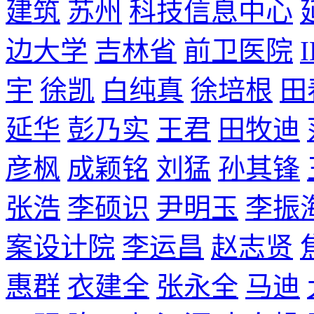
建筑
苏州
科技信息中心
边大学
吉林省
前卫医院
宇
徐凯
白纯真
徐培根
田
延华
彭乃实
王君
田牧迪
彦枫
成颖铭
刘猛
孙其锋
张浩
李硕识
尹明玉
李振
案设计院
李运昌
赵志贤
惠群
衣建全
张永全
马迪