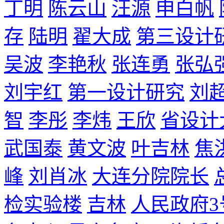
丁明
陈云山
汪源
申白帆
存
陆明
翟大成
第三设计
吴波
李艳秋
张连勇
张弘
刘宇红
第一设计研究
刘
智
李彤
李炜
王欣
省设计
武国泰
黄文波
叶吉林
焦
峰
刘肖冰
大连分院院长
检实验楼
吉林
人民政府3