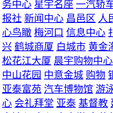
务中心
星宇名座
一汽轿
报社
新闻中心
昌邑区
人
心鸟瞰
梅河口
信息中心
兴
鹤城商厦
白城市
黄金
松花江大厦
晨宇购物中心
中山花园
中意金城
购物
亚泰富苑
汽车博物馆
游
心
会礼拜堂
亚泰
基督教