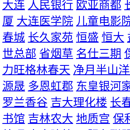
大连
人民银行
欧亚商都
厦
大连医学院
儿童电影
春城
长久家苑
恒盛
恒大
世总部
省烟草
名仕三期
力旺格林春天
净月半山洋
源晟
多恩虹郡
东皇银河
罗兰香谷
吉大理化楼
长
书馆
吉林农大
地质宫
保