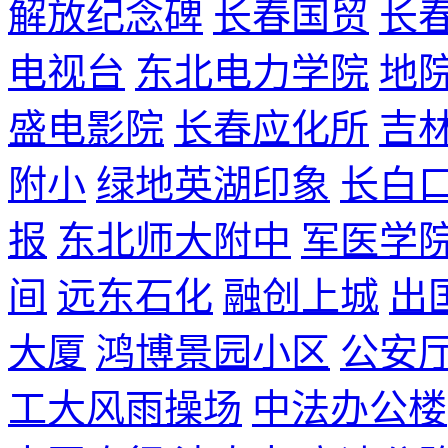
解放纪念碑
长春国贸
长
电视台
东北电力学院
地
盛电影院
长春应化所
吉
附小
绿地英湖印象
长白
报
东北师大附中
军医学
间
远东石化
融创上城
出
大厦
鸿博景园小区
公安
工大风雨操场
中法办公楼