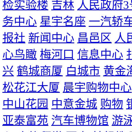
检实验楼
吉林
人民政府3
务中心
星宇名座
一汽轿
报社
新闻中心
昌邑区
人
心鸟瞰
梅河口
信息中心
兴
鹤城商厦
白城市
黄金
松花江大厦
晨宇购物中心
中山花园
中意金城
购物
亚泰富苑
汽车博物馆
游