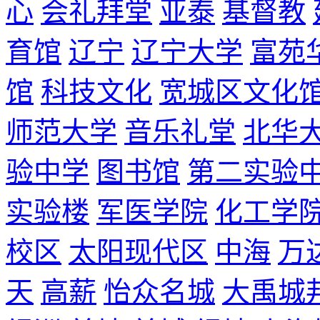
心
会礼拜堂
亚泰
基督教
育馆
辽宁
辽宁大学
富苑
馆
科技文化
宽城区文化
师范大学
音乐礼堂
北华
验中学
图书馆
第二实验
实验楼
军医学院
化工学
校区
太阳现代区
中海
万
天
高薪
怡众名城
大禹城