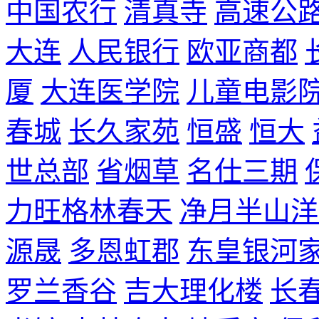
中国农行
清真寺
高速公
大连
人民银行
欧亚商都
厦
大连医学院
儿童电影
春城
长久家苑
恒盛
恒大
世总部
省烟草
名仕三期
力旺格林春天
净月半山洋
源晟
多恩虹郡
东皇银河
罗兰香谷
吉大理化楼
长