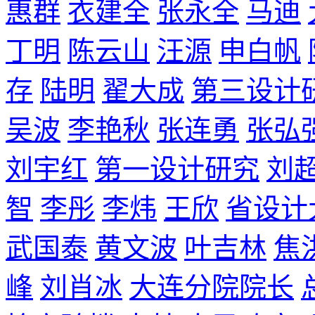
惠群
衣建全
张永全
马迪
丁明
陈云山
汪源
申白帆
存
陆明
翟大成
第三设计
吴波
李艳秋
张连勇
张弘
刘宇红
第一设计研究
刘
智
李彤
李炜
王欣
省设计
武国泰
黄文波
叶吉林
焦
峰
刘肖冰
大连分院院长