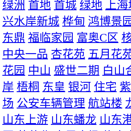
绿洲
首地
首城
绿地
上海
兴水岸新城
桦甸
鸿博景
东鼎
福临家园
富奥C区
中央一品
杏花苑
五月花
花园
中山
盛世二期
白山
岸
梧桐
东皇
银河
住宅
紫
场
公安车辆管理
航站楼
山东上游
山东蟠龙
山东