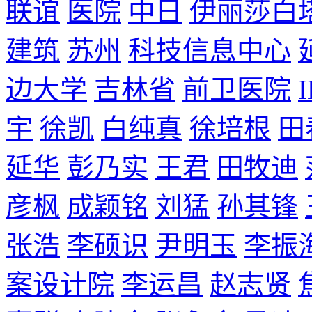
联谊
医院
中日
伊丽莎白
建筑
苏州
科技信息中心
边大学
吉林省
前卫医院
宇
徐凯
白纯真
徐培根
田
延华
彭乃实
王君
田牧迪
彦枫
成颖铭
刘猛
孙其锋
张浩
李硕识
尹明玉
李振
案设计院
李运昌
赵志贤