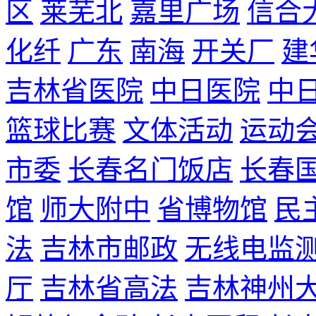
区
莱芜北
嘉里广场
信合
化纤
广东
南海
开关厂
建
吉林省医院
中日医院
中
篮球比赛
文体活动
运动
市委
长春名门饭店
长春
馆
师大附中
省博物馆
民
法
吉林市邮政
无线电监
厅
吉林省高法
吉林神州