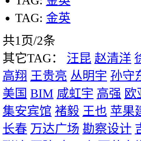
TAG:
金英
TAG:
金英
共1页/2条
其它TAG：
汪昆
赵清洋
高翔
王贵亮
丛明宇
孙守
美国
BIM
咸虹宇
高强
欧
集安宾馆
褚毅
王也
苹果
长春
万达广场
勘察设计