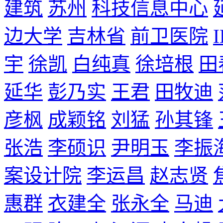
建筑
苏州
科技信息中心
边大学
吉林省
前卫医院
宇
徐凯
白纯真
徐培根
田
延华
彭乃实
王君
田牧迪
彦枫
成颖铭
刘猛
孙其锋
张浩
李硕识
尹明玉
李振
案设计院
李运昌
赵志贤
惠群
衣建全
张永全
马迪