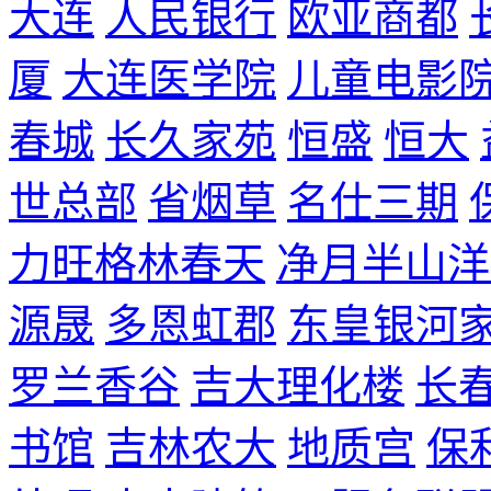
大连
人民银行
欧亚商都
厦
大连医学院
儿童电影
春城
长久家苑
恒盛
恒大
世总部
省烟草
名仕三期
力旺格林春天
净月半山洋
源晟
多恩虹郡
东皇银河
罗兰香谷
吉大理化楼
长
书馆
吉林农大
地质宫
保