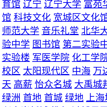
育馆
辽宁
辽宁大学
富苑
馆
科技文化
宽城区文化
师范大学
音乐礼堂
北华
验中学
图书馆
第二实验
实验楼
军医学院
化工学
校区
太阳现代区
中海
万
天
高薪
怡众名城
大禹城
绿洲
首地
首城
绿地
上海