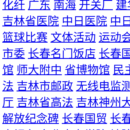
化纤
广东
南海
开关厂
建
吉林省医院
中日医院
中
篮球比赛
文体活动
运动
市委
长春名门饭店
长春
馆
师大附中
省博物馆
民
法
吉林市邮政
无线电监
厅
吉林省高法
吉林神州
解放纪念碑
长春国贸
长