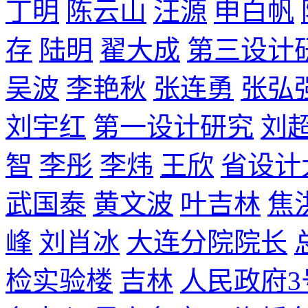
丁明
陈云山
汪源
申白帆
存
陆明
翟大成
第三设计
吴波
李艳秋
张连勇
张弘
刘宇红
第一设计研究
刘
智
李彤
李炜
王欣
省设计
武国泰
黄文波
叶吉林
焦
峰
刘肖冰
大连分院院长
检实验楼
吉林
人民政府3