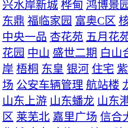
兴水岸新城
桦甸
鸿博景
东鼎
福临家园
富奥C区
中央一品
杏花苑
五月花
花园
中山
盛世二期
白山
岸
梧桐
东皇
银河
住宅
紫
场
公安车辆管理
航站楼
山东上游
山东蟠龙
山东
区
莱芜北
嘉里广场
信合