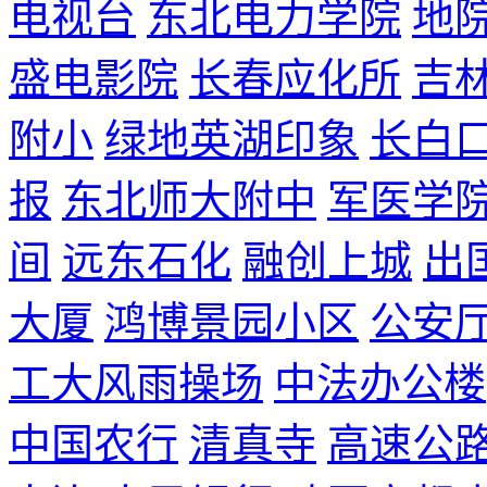
电视台
东北电力学院
地
盛电影院
长春应化所
吉
附小
绿地英湖印象
长白
报
东北师大附中
军医学
间
远东石化
融创上城
出
大厦
鸿博景园小区
公安
工大风雨操场
中法办公楼
中国农行
清真寺
高速公