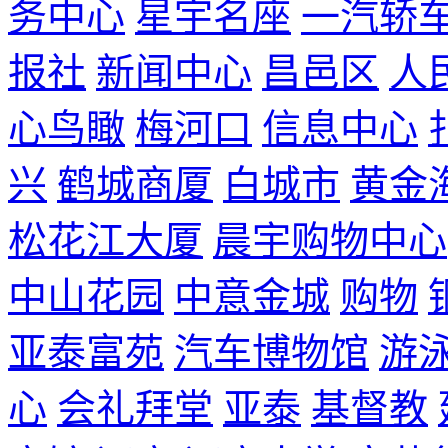
务中心
星宇名座
一汽轿
报社
新闻中心
昌邑区
人
心鸟瞰
梅河口
信息中心
兴
鹤城商厦
白城市
黄金
松花江大厦
晨宇购物中心
中山花园
中意金城
购物
亚泰富苑
汽车博物馆
游
心
会礼拜堂
亚泰
基督教