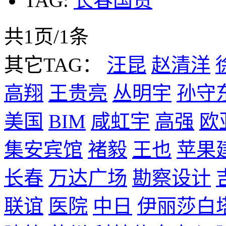
TAG:
长春国贸
共1页/1条
其它TAG：
汪昆
赵清洋
高翔
王贵亮
丛明宇
孙守
美国
BIM
咸虹宇
高强
欧
集安宾馆
褚毅
王也
苹果
长春
万达广场
勘察设计
联谊
医院
中日
伊丽莎白